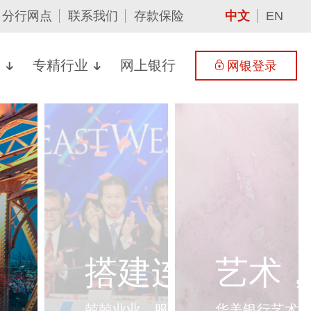
分行网点
联系我们
存款保险
中文
EN
案
专精行业
网上银行
网银登录
搭建连接机遇
艺术
兢兢业业，服务五十余载
华美银行艺术